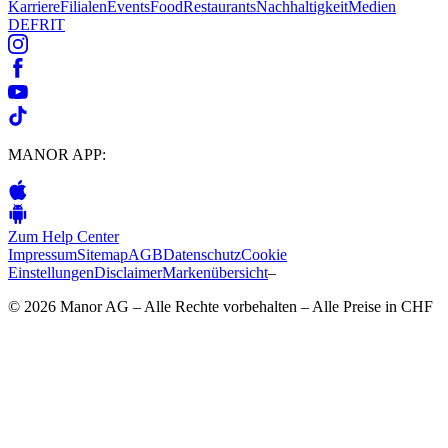
Karriere
Filialen
Events
Food
Restaurants
Nachhaltigkeit
Medien
DE
FR
IT
MANOR APP:
Zum Help Center
Impressum
Sitemap
AGB
Datenschutz
Cookie
Einstellungen
Disclaimer
Markenübersicht
–
© 2026 Manor AG – Alle Rechte vorbehalten – Alle Preise in CHF