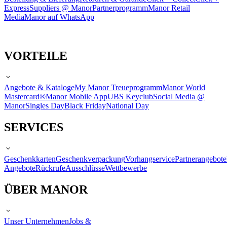
Express
Suppliers @ Manor
Partnerprogramm
Manor Retail
Media
Manor auf WhatsApp
VORTEILE
Angebote & Kataloge
My Manor Treueprogramm
Manor World
Mastercard®
Manor Mobile App
UBS Keyclub
Social Media @
Manor
Singles Day
Black Friday
National Day
SERVICES
Geschenkkarten
Geschenkverpackung
Vorhangservice
Partnerangebote
Angebote
Rückrufe
Ausschlüsse
Wettbewerbe
ÜBER MANOR
Unser Unternehmen
Jobs &