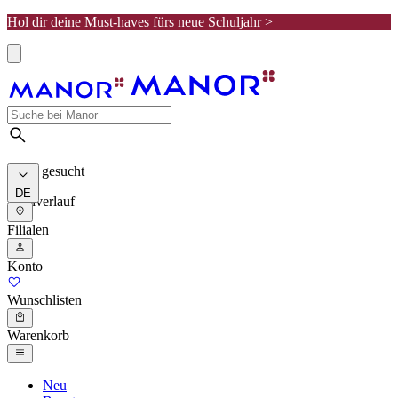
Hol dir deine Must-haves fürs neue Schuljahr >
Meist gesucht
DE
Suchverlauf
Filialen
Konto
Wunschlisten
Warenkorb
Neu