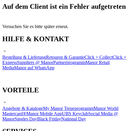
Auf dem Client ist ein Fehler aufgetreten
Versuchen Sie es bitte später erneut.
HILFE & KONTAKT
Bestellung & Lieferung
Retouren & Garantie
Click + Collect
Click +
Express
Suppliers @ Manor
Partnerprogramm
Manor Retail
Media
Manor auf WhatsApp
VORTEILE
Angebote & Kataloge
My Manor Treueprogramm
Manor World
Mastercard®
Manor Mobile App
UBS Keyclub
Social Media @
Manor
Singles Day
Black Friday
National Day