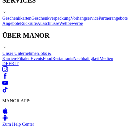
SERVICES
Geschenkkarten
Geschenkverpackung
Vorhangservice
Partnerangebote
Angebote
Rückrufe
Ausschlüsse
Wettbewerbe
ÜBER MANOR
Unser Unternehmen
Jobs &
Karriere
Filialen
Events
Food
Restaurants
Nachhaltigkeit
Medien
DE
FR
IT
MANOR APP:
Zum Help Center