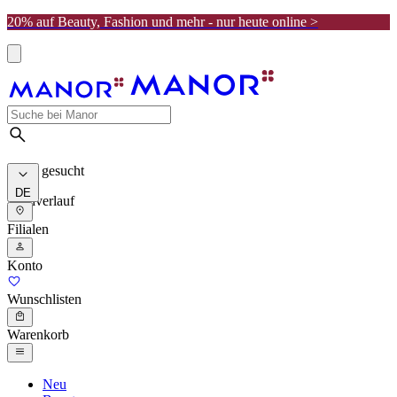
20% auf Beauty, Fashion und mehr - nur heute online >
Meist gesucht
DE
Suchverlauf
Filialen
Konto
Wunschlisten
Warenkorb
Neu