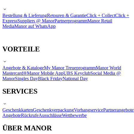
Bestellung & Lieferung
Retouren & Garantie
Click + Collect
Click +
Express
Suppliers @ Manor
Partnerprogramm
Manor Retail
Media
Manor auf WhatsApp
VORTEILE
Angebote & Kataloge
My Manor Treueprogramm
Manor World
Mastercard®
Manor Mobile App
UBS Keyclub
Social Media @
Manor
Singles Day
Black Friday
National Day
SERVICES
Geschenkkarten
Geschenkverpackung
Vorhangservice
Partnerangebote
Angebote
Rückrufe
Ausschlüsse
Wettbewerbe
ÜBER MANOR