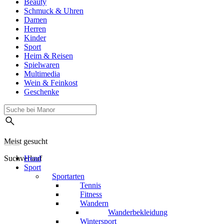
Beauty
Schmuck & Uhren
Damen
Herren
Kinder
Sport
Heim & Reisen
Spielwaren
Multimedia
Wein & Feinkost
Geschenke
Meist gesucht
Suchverlauf
Head
Sport
Sportarten
Tennis
Fitness
Wandern
Wanderbekleidung
Wintersport