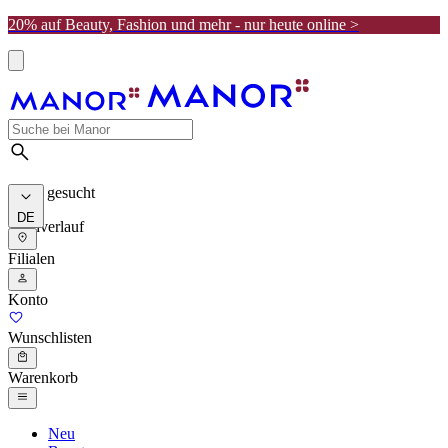
20% auf Beauty, Fashion und mehr - nur heute online >
Meist gesucht
DE
Suchverlauf
Filialen
Konto
Wunschlisten
Warenkorb
Neu