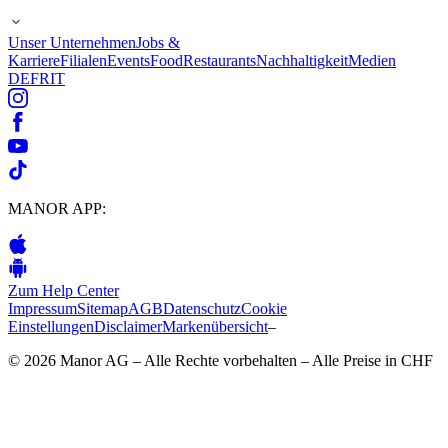
Unser Unternehmen
Jobs &
Karriere
Filialen
Events
Food
Restaurants
Nachhaltigkeit
Medien
DE
FR
IT
MANOR APP:
Zum Help Center
Impressum
Sitemap
AGB
Datenschutz
Cookie
Einstellungen
Disclaimer
Markenübersicht
–
© 2026 Manor AG – Alle Rechte vorbehalten – Alle Preise in CHF