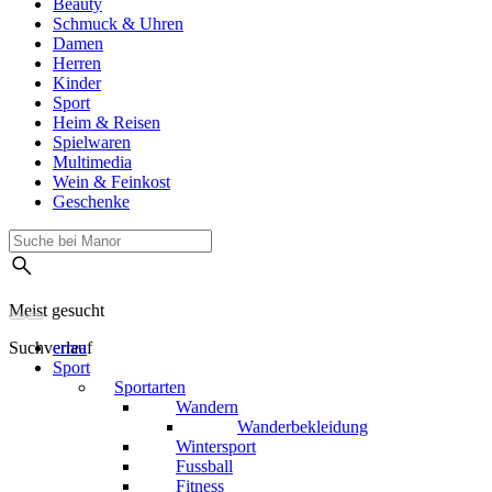
Beauty
Schmuck & Uhren
Damen
Herren
Kinder
Sport
Heim & Reisen
Spielwaren
Multimedia
Wein & Feinkost
Geschenke
Meist gesucht
Suchverlauf
errea
Sport
Sportarten
Wandern
Wanderbekleidung
Wintersport
Fussball
Fitness