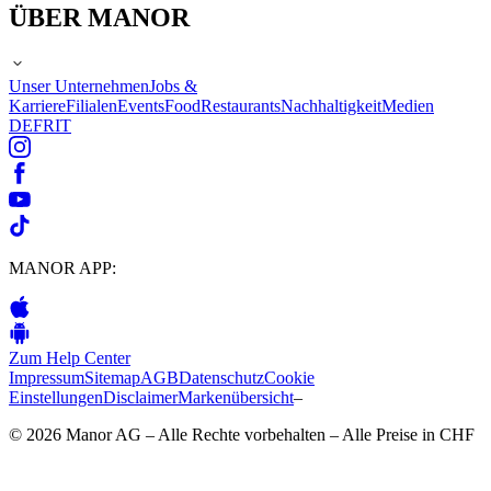
ÜBER MANOR
Unser Unternehmen
Jobs &
Karriere
Filialen
Events
Food
Restaurants
Nachhaltigkeit
Medien
DE
FR
IT
MANOR APP:
Zum Help Center
Impressum
Sitemap
AGB
Datenschutz
Cookie
Einstellungen
Disclaimer
Markenübersicht
–
© 2026 Manor AG – Alle Rechte vorbehalten – Alle Preise in CHF