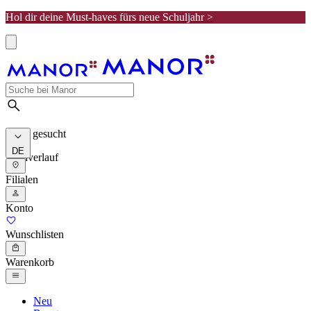
Hol dir deine Must-haves fürs neue Schuljahr >
Meist gesucht
DE
Suchverlauf
Filialen
Konto
Wunschlisten
Warenkorb
Neu