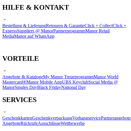
HILFE & KONTAKT
Bestellung & Lieferung
Retouren & Garantie
Click + Collect
Click +
Express
Suppliers @ Manor
Partnerprogramm
Manor Retail
Media
Manor auf WhatsApp
VORTEILE
Angebote & Kataloge
My Manor Treueprogramm
Manor World
Mastercard®
Manor Mobile App
UBS Keyclub
Social Media @
Manor
Singles Day
Black Friday
National Day
SERVICES
Geschenkkarten
Geschenkverpackung
Vorhangservice
Partnerangebote
Angebote
Rückrufe
Ausschlüsse
Wettbewerbe