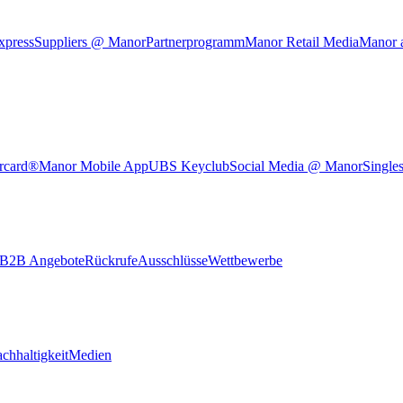
xpress
Suppliers @ Manor
Partnerprogramm
Manor Retail Media
Manor 
rcard®
Manor Mobile App
UBS Keyclub
Social Media @ Manor
Single
B2B Angebote
Rückrufe
Ausschlüsse
Wettbewerbe
chhaltigkeit
Medien