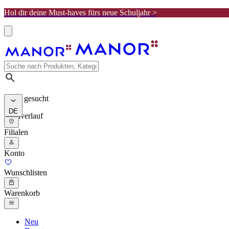
Hol dir deine Must-haves fürs neue Schuljahr >
Meist gesucht
DE
Suchverlauf
Filialen
Konto
Wunschlisten
Warenkorb
Neu