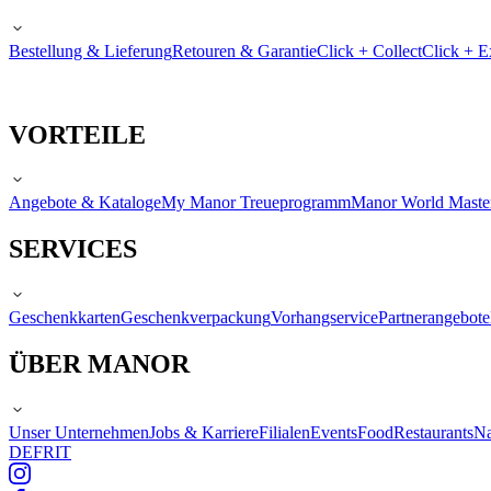
Bestellung & Lieferung
Retouren & Garantie
Click + Collect
Click + E
VORTEILE
Angebote & Kataloge
My Manor Treueprogramm
Manor World Maste
SERVICES
Geschenkkarten
Geschenkverpackung
Vorhangservice
Partnerangebote
ÜBER MANOR
Unser Unternehmen
Jobs & Karriere
Filialen
Events
Food
Restaurants
Na
DE
FR
IT