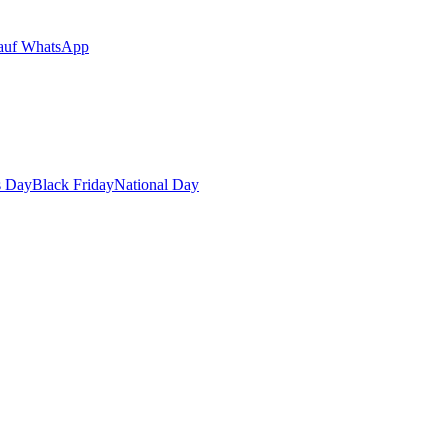
auf WhatsApp
s Day
Black Friday
National Day