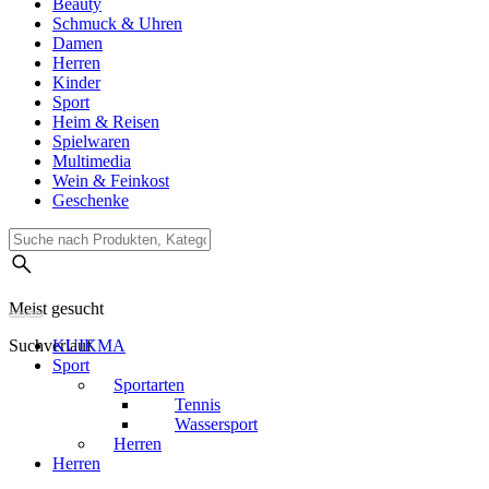
Beauty
Schmuck & Uhren
Damen
Herren
Kinder
Sport
Heim & Reisen
Spielwaren
Multimedia
Wein & Feinkost
Geschenke
Meist gesucht
Suchverlauf
KUIKMA
Sport
Sportarten
Tennis
Wassersport
Herren
Herren