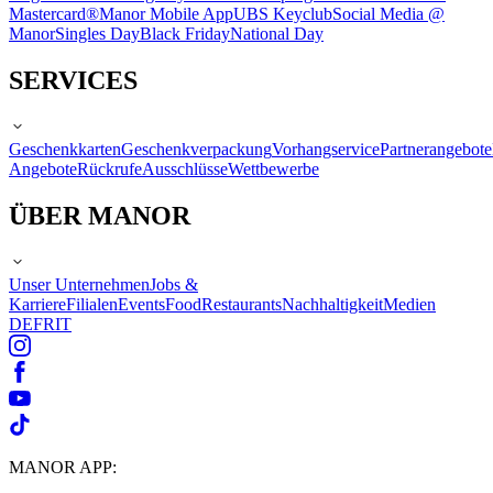
Mastercard®
Manor Mobile App
UBS Keyclub
Social Media @
Manor
Singles Day
Black Friday
National Day
SERVICES
Geschenkkarten
Geschenkverpackung
Vorhangservice
Partnerangebote
Angebote
Rückrufe
Ausschlüsse
Wettbewerbe
ÜBER MANOR
Unser Unternehmen
Jobs &
Karriere
Filialen
Events
Food
Restaurants
Nachhaltigkeit
Medien
DE
FR
IT
MANOR APP: