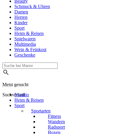
Beauty
Schmuck & Uhren
Damen
Herren
Kinder
Sport
Heim & Reisen
Spielwaren
Multimedia
Wein & Feinkost
Geschenke
Meist gesucht
Suchverlauf
Northio
Heim & Reisen
Sport
Sportarten
Fitness
Wandern
Radsport
Boxen