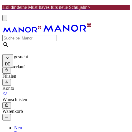
Hol dir deine Must-haves fürs neue Schuljahr >
Meist gesucht
DE
Suchverlauf
Filialen
Konto
Wunschlisten
Warenkorb
Neu