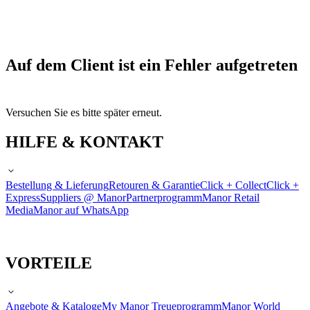
Auf dem Client ist ein Fehler aufgetreten
Versuchen Sie es bitte später erneut.
HILFE & KONTAKT
Bestellung & Lieferung
Retouren & Garantie
Click + Collect
Click +
Express
Suppliers @ Manor
Partnerprogramm
Manor Retail
Media
Manor auf WhatsApp
VORTEILE
Angebote & Kataloge
My Manor Treueprogramm
Manor World