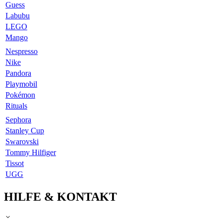
Guess
Labubu
LEGO
Mango
Nespresso
Nike
Pandora
Playmobil
Pokémon
Rituals
Sephora
Stanley Cup
Swarovski
Tommy Hilfiger
Tissot
UGG
HILFE & KONTAKT