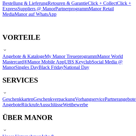
Bestellung & Lieferung
Retouren & Garantie
Click + Collect
Click +
Express
Suppliers @ Manor
Partnerprogramm
Manor Retail
Media
Manor auf WhatsApp
VORTEILE
Angebote & Kataloge
My Manor Treueprogramm
Manor World
Mastercard®
Manor Mobile App
UBS Keyclub
Social Media @
Manor
Singles Day
Black Friday
National Day
SERVICES
Geschenkkarten
Geschenkverpackung
Vorhangservice
Partnerangebote
Angebote
Rückrufe
Ausschlüsse
Wettbewerbe
ÜBER MANOR