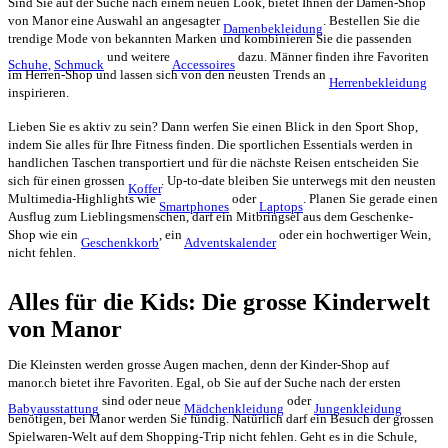
Sind Sie auf der Suche nach einem neuen Look, bietet Ihnen der Damen-Shop
von Manor eine Auswahl an angesagter
. Bestellen Sie die
Damenbekleidung
trendige Mode von bekannten Marken und kombinieren Sie die passenden
und weitere
dazu. Männer finden ihre Favoriten
Schuhe,
Schmuck
Accessoires
im Herren-Shop und lassen sich von den neusten Trends an
Herrenbekleidung
inspirieren.
Lieben Sie es aktiv zu sein? Dann werfen Sie einen Blick in den Sport Shop,
indem Sie alles für Ihre Fitness finden. Die sportlichen Essentials werden in
handlichen Taschen transportiert und für die nächste Reisen entscheiden Sie
sich für einen grossen
. Up-to-date bleiben Sie unterwegs mit den neusten
Koffer
Multimedia-Highlights wie
oder
. Planen Sie gerade einen
Smartphones
Laptops
Ausflug zum Lieblingsmenschen, darf ein Mitbringsel aus dem Geschenke-
Shop wie ein
, ein
oder ein hochwertiger Wein,
Geschenkkorb
Adventskalender
nicht fehlen.
Alles für die Kids: Die grosse Kinderwelt
von Manor
Die Kleinsten werden grosse Augen machen, denn der Kinder-Shop auf
manor.ch bietet ihre Favoriten. Egal, ob Sie auf der Suche nach der ersten
sind oder neue
oder
Babyausstattung
Mädchenkleidung
Jungenkleidung
benötigen, bei Manor werden Sie fündig. Natürlich darf ein Besuch der grossen
Spielwaren-Welt auf dem Shopping-Trip nicht fehlen. Geht es in die Schule,