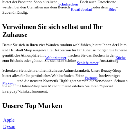
bietet der Papeterie-Shop nützliche
. Doch auch Erwachsene
Schulsachen
werden bei den Utensilien aus dem Bereich
oder dem
-
Kreativbedarf
Büro
Zubehör fündig.
Verwöhnen Sie sich selbst und Ihr
Zuhause
Damit Sie sich in Ihren vier Wänden rundum wohlfühlen, bietet Ihnen der Heim
und Haushalt Shop ausgewählte Dekoration für Ihr Zuhause. Sorgen Sie für eine
gemütliche Atmosphäre im
machen Sie das Kochen in der
Wohnzimmer,
Küche
zum Erlebnis oder gönnen Sie sich eine schöne
-Ausstattung.
Schlafzimmer
Schenken Sie nicht nur Ihrem Zuhause Aufmerksamkeit. Unser Beauty-Shop
bietet alles für Ihr persönliches Wohlbefinden. Feine
hochwertiges
Parfums,
und die neusten Kosmetik-Highlights werden Sie verwöhnen. Schauen
Make-up
Sie sich im Online-Shop von Manor um und erleben Sie Ihren “Special
Everyday”-Einkaufsmoment.
Unsere Top Marken
Apple
Dyson