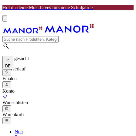
Hol dir deine Must-haves fürs neue Schuljahr >
Meist gesucht
DE
Suchverlauf
Filialen
Konto
Wunschlisten
Warenkorb
Neu