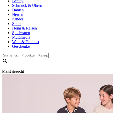
Beauty
Schmuck & Uhren
Damen
Herren
Kinder
Sport
Heim & Reisen
Spielwaren
Multimedia
Wein & Feinkost
Geschenke
Meist gesucht
Suchverlauf