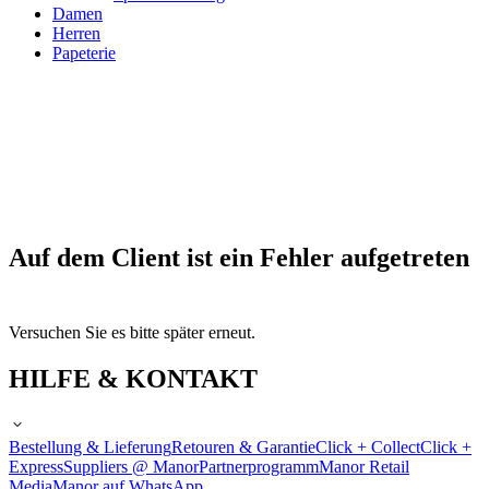
Damen
Herren
Papeterie
Auf dem Client ist ein Fehler aufgetreten
Versuchen Sie es bitte später erneut.
HILFE & KONTAKT
Bestellung & Lieferung
Retouren & Garantie
Click + Collect
Click +
Express
Suppliers @ Manor
Partnerprogramm
Manor Retail
Media
Manor auf WhatsApp