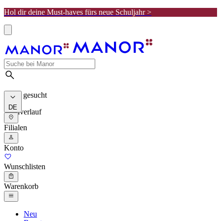
Hol dir deine Must-haves fürs neue Schuljahr >
Meist gesucht
DE
Suchverlauf
Filialen
Konto
Wunschlisten
Warenkorb
Neu