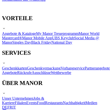
VORTEILE
Angebote & Kataloge
My Manor Treueprogramm
Manor World
Mastercard®
Manor Mobile App
UBS Keyclub
Social Media @
Manor
Singles Day
Black Friday
National Day
SERVICES
Geschenkkarten
Geschenkverpackung
Vorhangservice
Partnerangebote
Angebote
Rückrufe
Ausschlüsse
Wettbewerbe
ÜBER MANOR
Unser Unternehmen
Jobs &
Karriere
Filialen
Events
Food
Restaurants
Nachhaltigkeit
Medien
DE
FR
IT