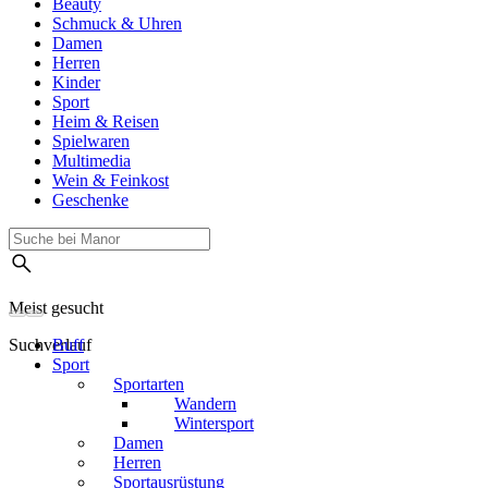
Beauty
Schmuck & Uhren
Damen
Herren
Kinder
Sport
Heim & Reisen
Spielwaren
Multimedia
Wein & Feinkost
Geschenke
Meist gesucht
Suchverlauf
Buff
Sport
Sportarten
Wandern
Wintersport
Damen
Herren
Sportausrüstung