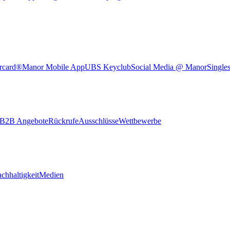
rcard®
Manor Mobile App
UBS Keyclub
Social Media @ Manor
Single
B2B Angebote
Rückrufe
Ausschlüsse
Wettbewerbe
chhaltigkeit
Medien