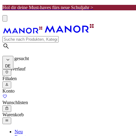
Hol dir deine Must-haves fürs neue Schuljahr >
Meist gesucht
DE
Suchverlauf
Filialen
Konto
Wunschlisten
Warenkorb
Neu