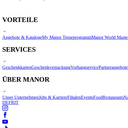
VORTEILE
Angebote & Kataloge
My Manor Treueprogramm
Manor World Maste
SERVICES
Geschenkkarten
Geschenkverpackung
Vorhangservice
Partnerangebote
ÜBER MANOR
Unser Unternehmen
Jobs & Karriere
Filialen
Events
Food
Restaurants
Na
DE
FR
IT