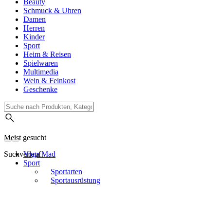
Beauty
Schmuck & Uhren
Damen
Herren
Kinder
Sport
Heim & Reisen
Spielwaren
Multimedia
Wein & Feinkost
Geschenke
Meist gesucht
Suchverlauf
Yoga Mad
Sport
Sportarten
Sportausrüstung