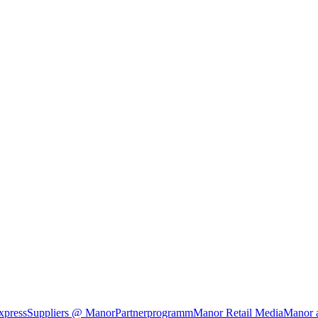
xpress
Suppliers @ Manor
Partnerprogramm
Manor Retail Media
Manor 