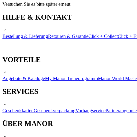
Versuchen Sie es bitte später erneut.
HILFE & KONTAKT
Bestellung & Lieferung
Retouren & Garantie
Click + Collect
Click + E
VORTEILE
Angebote & Kataloge
My Manor Treueprogramm
Manor World Maste
SERVICES
Geschenkkarten
Geschenkverpackung
Vorhangservice
Partnerangebote
ÜBER MANOR