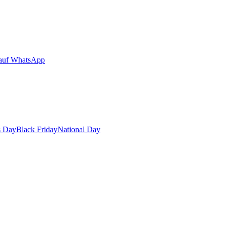
auf WhatsApp
s Day
Black Friday
National Day