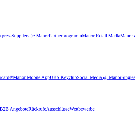
xpress
Suppliers @ Manor
Partnerprogramm
Manor Retail Media
Manor 
rcard®
Manor Mobile App
UBS Keyclub
Social Media @ Manor
Single
B2B Angebote
Rückrufe
Ausschlüsse
Wettbewerbe