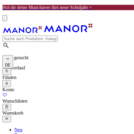
Hol dir deine Must-haves fürs neue Schuljahr >
Meist gesucht
DE
Suchverlauf
Filialen
Konto
Wunschlisten
Warenkorb
Neu