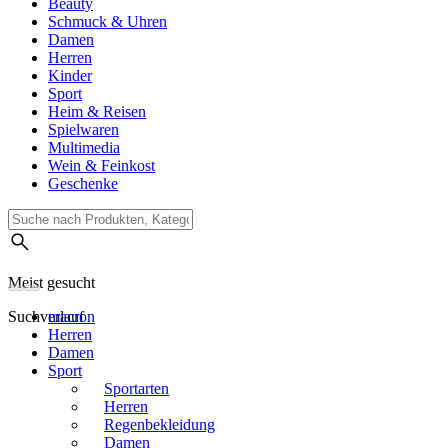
Beauty
Schmuck & Uhren
Damen
Herren
Kinder
Sport
Heim & Reisen
Spielwaren
Multimedia
Wein & Feinkost
Geschenke
Meist gesucht
Suchverlauf
macron
Herren
Damen
Sport
Sportarten
Herren
Regenbekleidung
Damen