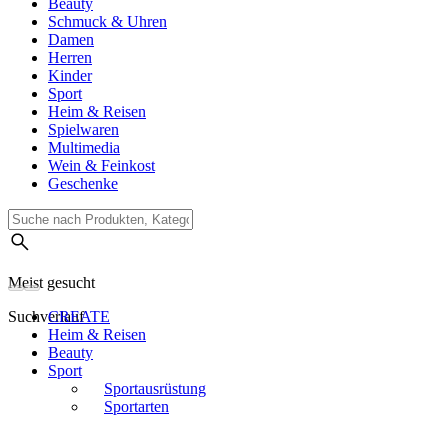
Beauty
Schmuck & Uhren
Damen
Herren
Kinder
Sport
Heim & Reisen
Spielwaren
Multimedia
Wein & Feinkost
Geschenke
Meist gesucht
Suchverlauf
CREATE
Heim & Reisen
Beauty
Sport
Sportausrüstung
Sportarten