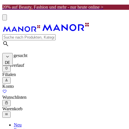
20% auf Beauty, Fashion und mehr - nur heute online >
Meist gesucht
DE
Suchverlauf
Filialen
Konto
Wunschlisten
Warenkorb
Neu