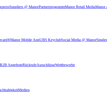
xpress
Suppliers @ Manor
Partnerprogramm
Manor Retail Media
Manor 
rcard®
Manor Mobile App
UBS Keyclub
Social Media @ Manor
Single
B2B Angebote
Rückrufe
Ausschlüsse
Wettbewerbe
chhaltigkeit
Medien