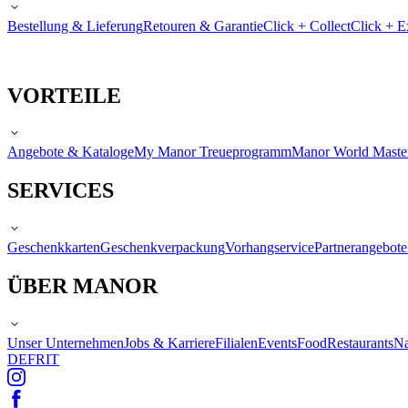
Bestellung & Lieferung
Retouren & Garantie
Click + Collect
Click + E
VORTEILE
Angebote & Kataloge
My Manor Treueprogramm
Manor World Maste
SERVICES
Geschenkkarten
Geschenkverpackung
Vorhangservice
Partnerangebote
ÜBER MANOR
Unser Unternehmen
Jobs & Karriere
Filialen
Events
Food
Restaurants
Na
DE
FR
IT