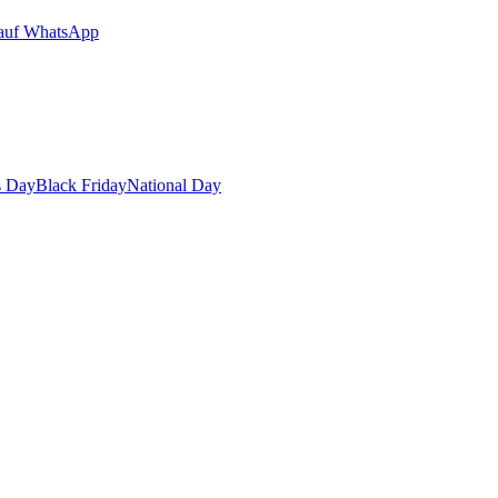
auf WhatsApp
s Day
Black Friday
National Day