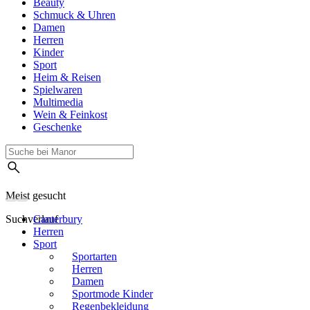
Beauty
Schmuck & Uhren
Damen
Herren
Kinder
Sport
Heim & Reisen
Spielwaren
Multimedia
Wein & Feinkost
Geschenke
Meist gesucht
Suchverlauf
Canterbury
Herren
Sport
Sportarten
Herren
Damen
Sportmode Kinder
Regenbekleidung