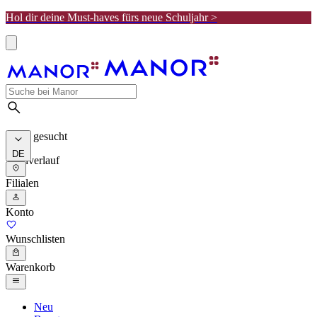
Hol dir deine Must-haves fürs neue Schuljahr >
Meist gesucht
DE
Suchverlauf
Filialen
Konto
Wunschlisten
Warenkorb
Neu