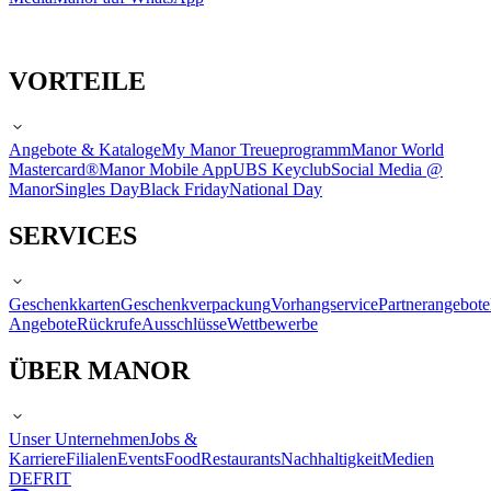
VORTEILE
Angebote & Kataloge
My Manor Treueprogramm
Manor World
Mastercard®
Manor Mobile App
UBS Keyclub
Social Media @
Manor
Singles Day
Black Friday
National Day
SERVICES
Geschenkkarten
Geschenkverpackung
Vorhangservice
Partnerangebote
Angebote
Rückrufe
Ausschlüsse
Wettbewerbe
ÜBER MANOR
Unser Unternehmen
Jobs &
Karriere
Filialen
Events
Food
Restaurants
Nachhaltigkeit
Medien
DE
FR
IT