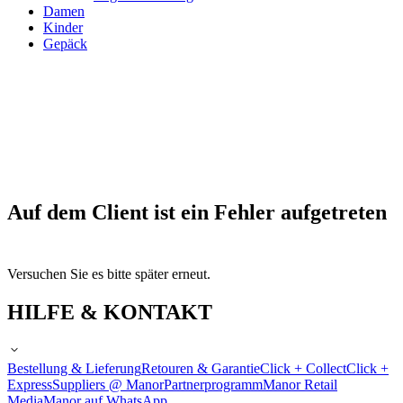
Damen
Kinder
Gepäck
Auf dem Client ist ein Fehler aufgetreten
Versuchen Sie es bitte später erneut.
HILFE & KONTAKT
Bestellung & Lieferung
Retouren & Garantie
Click + Collect
Click +
Express
Suppliers @ Manor
Partnerprogramm
Manor Retail
Media
Manor auf WhatsApp