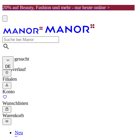
20% auf Beauty, Fashion und mehr - nur heute online >
Meist gesucht
DE
Suchverlauf
Filialen
Konto
Wunschlisten
Warenkorb
Neu