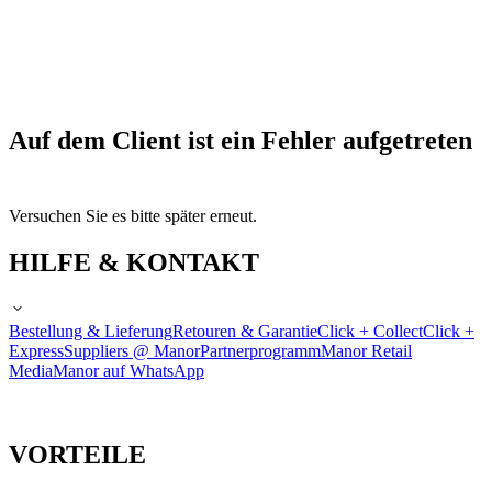
Auf dem Client ist ein Fehler aufgetreten
Versuchen Sie es bitte später erneut.
HILFE & KONTAKT
Bestellung & Lieferung
Retouren & Garantie
Click + Collect
Click +
Express
Suppliers @ Manor
Partnerprogramm
Manor Retail
Media
Manor auf WhatsApp
VORTEILE