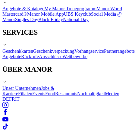
Angebote & Kataloge
My Manor Treueprogramm
Manor World
Mastercard®
Manor Mobile App
UBS Keyclub
Social Media @
Manor
Singles Day
Black Friday
National Day
SERVICES
Geschenkkarten
Geschenkverpackung
Vorhangservice
Partnerangebote
Angebote
Rückrufe
Ausschlüsse
Wettbewerbe
ÜBER MANOR
Unser Unternehmen
Jobs &
Karriere
Filialen
Events
Food
Restaurants
Nachhaltigkeit
Medien
DE
FR
IT