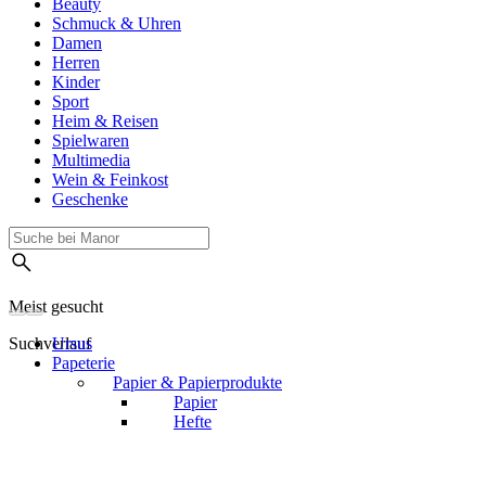
Beauty
Schmuck & Uhren
Damen
Herren
Kinder
Sport
Heim & Reisen
Spielwaren
Multimedia
Wein & Feinkost
Geschenke
Meist gesucht
Suchverlauf
Ursus
Papeterie
Papier & Papierprodukte
Papier
Hefte