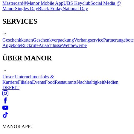
Mastercard®
Manor Mobile App
UBS Keyclub
Social Media @
Manor
Singles Day
Black Friday
National Day
SERVICES
Geschenkkarten
Geschenkverpackung
Vorhangservice
Partnerangebote
Angebote
Rückrufe
Ausschlüsse
Wettbewerbe
ÜBER MANOR
Unser Unternehmen
Jobs &
Karriere
Filialen
Events
Food
Restaurants
Nachhaltigkeit
Medien
DE
FR
IT
MANOR APP: