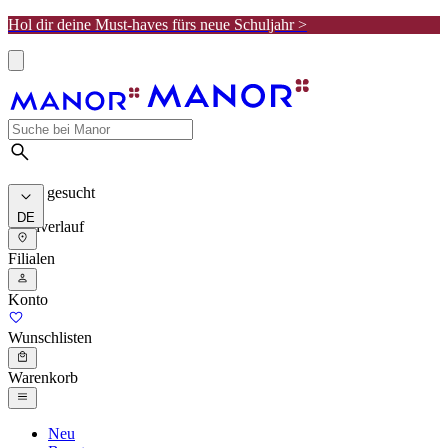
Hol dir deine Must-haves fürs neue Schuljahr >
Meist gesucht
DE
Suchverlauf
Filialen
Konto
Wunschlisten
Warenkorb
Neu