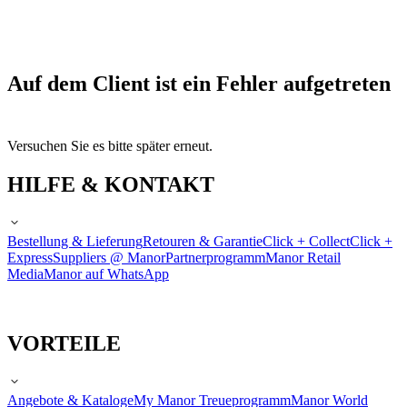
Auf dem Client ist ein Fehler aufgetreten
Versuchen Sie es bitte später erneut.
HILFE & KONTAKT
Bestellung & Lieferung
Retouren & Garantie
Click + Collect
Click +
Express
Suppliers @ Manor
Partnerprogramm
Manor Retail
Media
Manor auf WhatsApp
VORTEILE
Angebote & Kataloge
My Manor Treueprogramm
Manor World