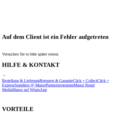
Auf dem Client ist ein Fehler aufgetreten
Versuchen Sie es bitte später erneut.
HILFE & KONTAKT
Bestellung & Lieferung
Retouren & Garantie
Click + Collect
Click +
Express
Suppliers @ Manor
Partnerprogramm
Manor Retail
Media
Manor auf WhatsApp
VORTEILE