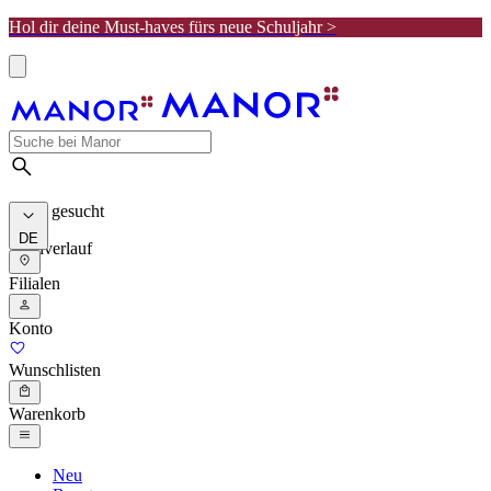
Hol dir deine Must-haves fürs neue Schuljahr >
Meist gesucht
DE
Suchverlauf
Filialen
Konto
Wunschlisten
Warenkorb
Neu