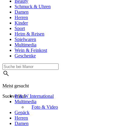
Beauty
Schmuck & Uhren
Damen
Herren
Kinder
Sport
Heim & Reisen
Spielwaren
Multimedia
Wein & Feinkost
Geschenke
Meist gesucht
Suchverlauf
B & W International
Multimedia
Foto & Video
Gepäck
Herren
Damen