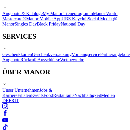
Angebote & Kataloge
My Manor Treueprogramm
Manor World
Mastercard®
Manor Mobile App
UBS Keyclub
Social Media @
Manor
Singles Day
Black Friday
National Day
SERVICES
Geschenkkarten
Geschenkverpackung
Vorhangservice
Partnerangebote
Angebote
Rückrufe
Ausschlüsse
Wettbewerbe
ÜBER MANOR
Unser Unternehmen
Jobs &
Karriere
Filialen
Events
Food
Restaurants
Nachhaltigkeit
Medien
DE
FR
IT