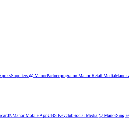
xpress
Suppliers @ Manor
Partnerprogramm
Manor Retail Media
Manor 
rcard®
Manor Mobile App
UBS Keyclub
Social Media @ Manor
Single