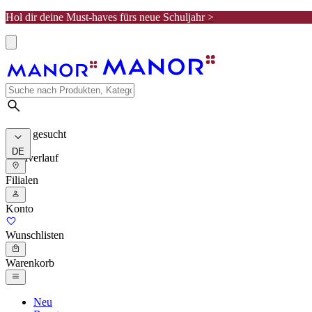
Hol dir deine Must-haves fürs neue Schuljahr >
Meist gesucht
DE
Suchverlauf
Filialen
Konto
Wunschlisten
Warenkorb
Neu