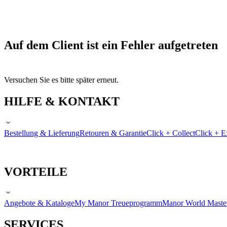
Auf dem Client ist ein Fehler aufgetreten
Versuchen Sie es bitte später erneut.
HILFE & KONTAKT
Bestellung & Lieferung
Retouren & Garantie
Click + Collect
Click + E
VORTEILE
Angebote & Kataloge
My Manor Treueprogramm
Manor World Maste
SERVICES