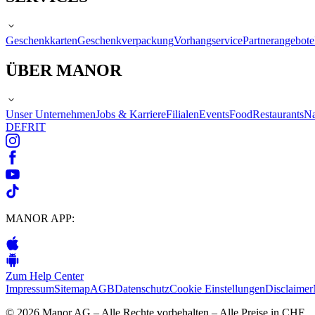
Geschenkkarten
Geschenkverpackung
Vorhangservice
Partnerangebote
ÜBER MANOR
Unser Unternehmen
Jobs & Karriere
Filialen
Events
Food
Restaurants
Na
DE
FR
IT
MANOR APP:
Zum Help Center
Impressum
Sitemap
AGB
Datenschutz
Cookie Einstellungen
Disclaimer
© 2026 Manor AG – Alle Rechte vorbehalten – Alle Preise in CHF