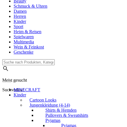
Beauty
Schmuck & Uhren
Damen
Herren
Kinder
Sport
Heim & Reisen
Spielwaren
Multimedia
Wein & Feinkost
Geschenke
Meist gesucht
Suchverlauf
MINECRAFT
Kinder
Cartoon Looks
Jungenkleidung (4-14)
Shirts & Hemden
Pullovers & Sweatshirts
Pyjamas
Pyjamas