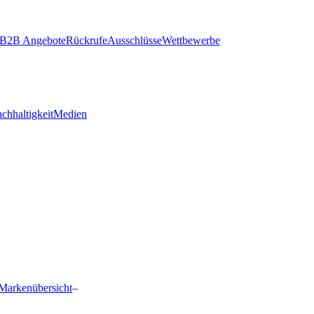
B2B Angebote
Rückrufe
Ausschlüsse
Wettbewerbe
chhaltigkeit
Medien
Markenübersicht
–