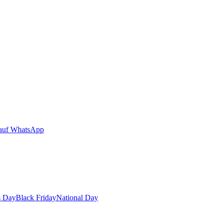
auf WhatsApp
s Day
Black Friday
National Day