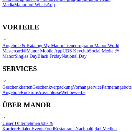
Media
Manor auf WhatsApp
VORTEILE
Angebote & Kataloge
My Manor Treueprogramm
Manor World
Mastercard®
Manor Mobile App
UBS Keyclub
Social Media @
Manor
Singles Day
Black Friday
National Day
SERVICES
Geschenkkarten
Geschenkverpackung
Vorhangservice
Partnerangebote
Angebote
Rückrufe
Ausschlüsse
Wettbewerbe
ÜBER MANOR
Unser Unternehmen
Jobs &
Karriere
Filialen
Events
Food
Restaurants
Nachhaltigkeit
Medien