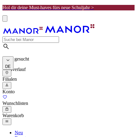
Hol dir deine Must-haves fürs neue Schuljahr >
Meist gesucht
DE
Suchverlauf
Filialen
Konto
Wunschlisten
Warenkorb
Neu