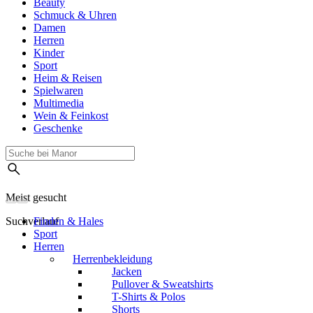
Beauty
Schmuck & Uhren
Damen
Herren
Kinder
Sport
Heim & Reisen
Spielwaren
Multimedia
Wein & Feinkost
Geschenke
Meist gesucht
Suchverlauf
Finden & Hales
Sport
Herren
Herrenbekleidung
Jacken
Pullover & Sweatshirts
T-Shirts & Polos
Shorts