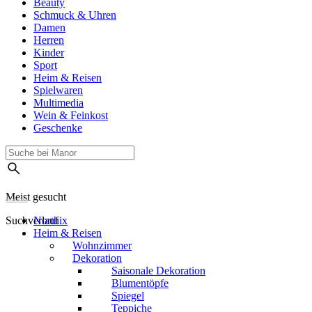
Beauty
Schmuck & Uhren
Damen
Herren
Kinder
Sport
Heim & Reisen
Spielwaren
Multimedia
Wein & Feinkost
Geschenke
Meist gesucht
Suchverlauf
Northix
Heim & Reisen
Wohnzimmer
Dekoration
Saisonale Dekoration
Blumentöpfe
Spiegel
Teppiche