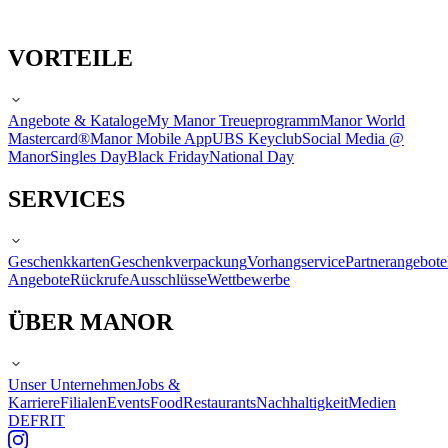
VORTEILE
Angebote & Kataloge
My Manor Treueprogramm
Manor World
Mastercard®
Manor Mobile App
UBS Keyclub
Social Media @
Manor
Singles Day
Black Friday
National Day
SERVICES
Geschenkkarten
Geschenkverpackung
Vorhangservice
Partnerangebote
Angebote
Rückrufe
Ausschlüsse
Wettbewerbe
ÜBER MANOR
Unser Unternehmen
Jobs &
Karriere
Filialen
Events
Food
Restaurants
Nachhaltigkeit
Medien
DE
FR
IT