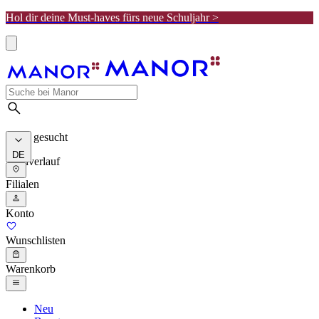
Hol dir deine Must-haves fürs neue Schuljahr >
Meist gesucht
DE
Suchverlauf
Filialen
Konto
Wunschlisten
Warenkorb
Neu