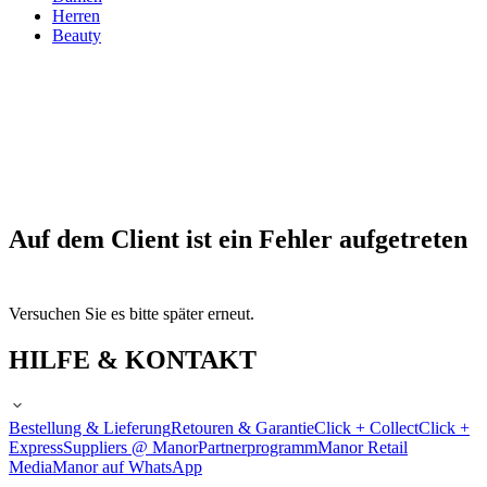
Herren
Beauty
Auf dem Client ist ein Fehler aufgetreten
Versuchen Sie es bitte später erneut.
HILFE & KONTAKT
Bestellung & Lieferung
Retouren & Garantie
Click + Collect
Click +
Express
Suppliers @ Manor
Partnerprogramm
Manor Retail
Media
Manor auf WhatsApp