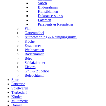
Vasen
Bilderrahmen
Kunstblumen
Dekoaccessoires
Laternen
Paravents & Raumteiler
Flur
Gartenmöbel
Aufbewahrung & Reinigungsmittel
Küche
Esszimmer
Weihnachten
Badezimmer
Büro
Schlafzimmer
Elektro
Grill & Zubehör
Beleuchtung
Sport
Papeterie
Spielwaren
Tierbedarf
Kinder
Multimedia
Damen