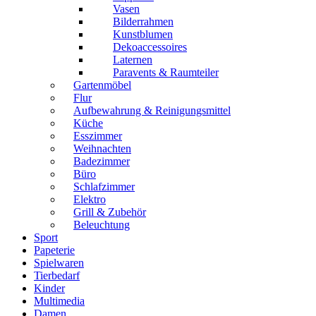
Vasen
Bilderrahmen
Kunstblumen
Dekoaccessoires
Laternen
Paravents & Raumteiler
Gartenmöbel
Flur
Aufbewahrung & Reinigungsmittel
Küche
Esszimmer
Weihnachten
Badezimmer
Büro
Schlafzimmer
Elektro
Grill & Zubehör
Beleuchtung
Sport
Papeterie
Spielwaren
Tierbedarf
Kinder
Multimedia
Damen