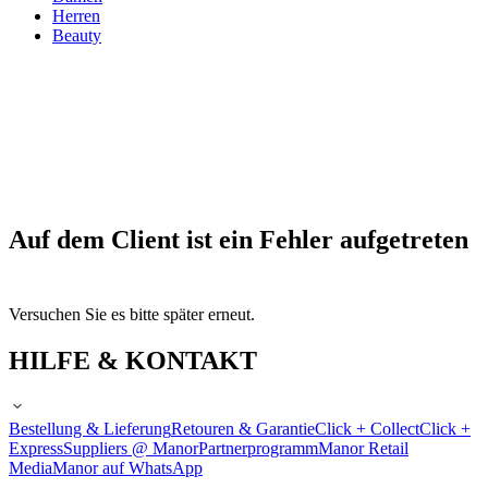
Herren
Beauty
Auf dem Client ist ein Fehler aufgetreten
Versuchen Sie es bitte später erneut.
HILFE & KONTAKT
Bestellung & Lieferung
Retouren & Garantie
Click + Collect
Click +
Express
Suppliers @ Manor
Partnerprogramm
Manor Retail
Media
Manor auf WhatsApp