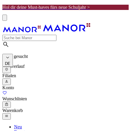
Hol dir deine Must-haves fürs neue Schuljahr >
Meist gesucht
DE
Suchverlauf
Filialen
Konto
Wunschlisten
Warenkorb
Neu