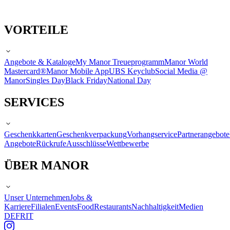
VORTEILE
Angebote & Kataloge
My Manor Treueprogramm
Manor World
Mastercard®
Manor Mobile App
UBS Keyclub
Social Media @
Manor
Singles Day
Black Friday
National Day
SERVICES
Geschenkkarten
Geschenkverpackung
Vorhangservice
Partnerangebote
Angebote
Rückrufe
Ausschlüsse
Wettbewerbe
ÜBER MANOR
Unser Unternehmen
Jobs &
Karriere
Filialen
Events
Food
Restaurants
Nachhaltigkeit
Medien
DE
FR
IT