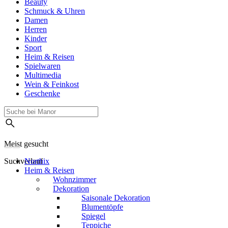
Beauty
Schmuck & Uhren
Damen
Herren
Kinder
Sport
Heim & Reisen
Spielwaren
Multimedia
Wein & Feinkost
Geschenke
Meist gesucht
Suchverlauf
Northix
Heim & Reisen
Wohnzimmer
Dekoration
Saisonale Dekoration
Blumentöpfe
Spiegel
Teppiche