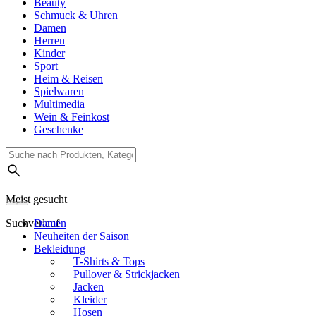
Beauty
Schmuck & Uhren
Damen
Herren
Kinder
Sport
Heim & Reisen
Spielwaren
Multimedia
Wein & Feinkost
Geschenke
Meist gesucht
Suchverlauf
Damen
Neuheiten der Saison
Bekleidung
T-Shirts & Tops
Pullover & Strickjacken
Jacken
Kleider
Hosen