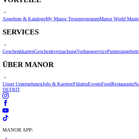
Angebote & Kataloge
My Manor Treueprogramm
Manor World Maste
SERVICES
Geschenkkarten
Geschenkverpackung
Vorhangservice
Partnerangebote
ÜBER MANOR
Unser Unternehmen
Jobs & Karriere
Filialen
Events
Food
Restaurants
Na
DE
FR
IT
MANOR APP: