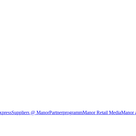
xpress
Suppliers @ Manor
Partnerprogramm
Manor Retail Media
Manor 