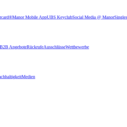
rcard®
Manor Mobile App
UBS Keyclub
Social Media @ Manor
Single
B2B Angebote
Rückrufe
Ausschlüsse
Wettbewerbe
chhaltigkeit
Medien