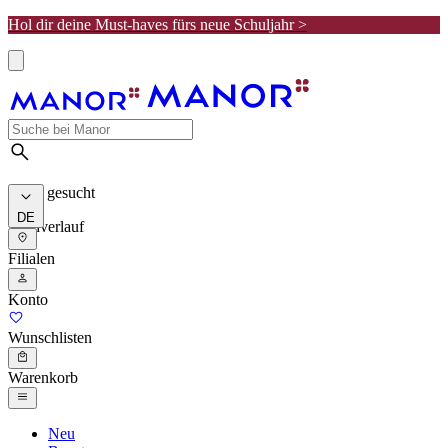
Hol dir deine Must-haves fürs neue Schuljahr >
Meist gesucht
DE
Suchverlauf
Filialen
Konto
Wunschlisten
Warenkorb
Neu