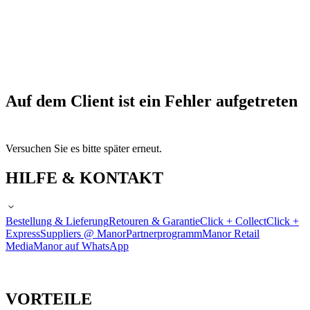
Auf dem Client ist ein Fehler aufgetreten
Versuchen Sie es bitte später erneut.
HILFE & KONTAKT
Bestellung & Lieferung
Retouren & Garantie
Click + Collect
Click +
Express
Suppliers @ Manor
Partnerprogramm
Manor Retail
Media
Manor auf WhatsApp
VORTEILE