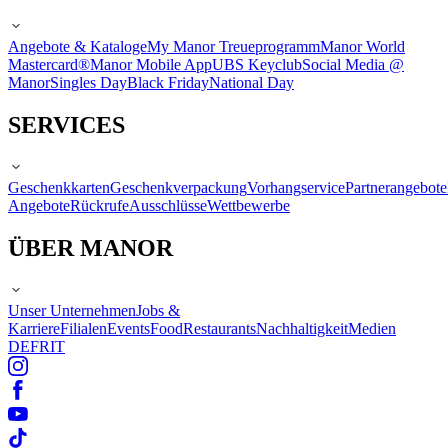
Angebote & Kataloge
My Manor Treueprogramm
Manor World
Mastercard®
Manor Mobile App
UBS Keyclub
Social Media @
Manor
Singles Day
Black Friday
National Day
SERVICES
Geschenkkarten
Geschenkverpackung
Vorhangservice
Partnerangebote
Angebote
Rückrufe
Ausschlüsse
Wettbewerbe
ÜBER MANOR
Unser Unternehmen
Jobs &
Karriere
Filialen
Events
Food
Restaurants
Nachhaltigkeit
Medien
DE
FR
IT