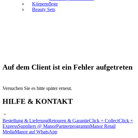
Körperpflege
Beauty Sets
Auf dem Client ist ein Fehler aufgetreten
Versuchen Sie es bitte später erneut.
HILFE & KONTAKT
Bestellung & Lieferung
Retouren & Garantie
Click + Collect
Click +
Express
Suppliers @ Manor
Partnerprogramm
Manor Retail
Media
Manor auf WhatsApp