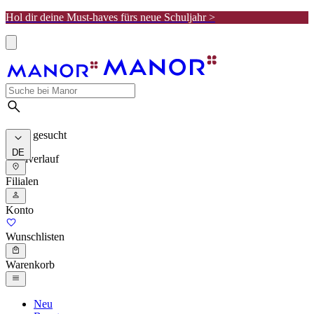
Hol dir deine Must-haves fürs neue Schuljahr >
Meist gesucht
DE
Suchverlauf
Filialen
Konto
Wunschlisten
Warenkorb
Neu