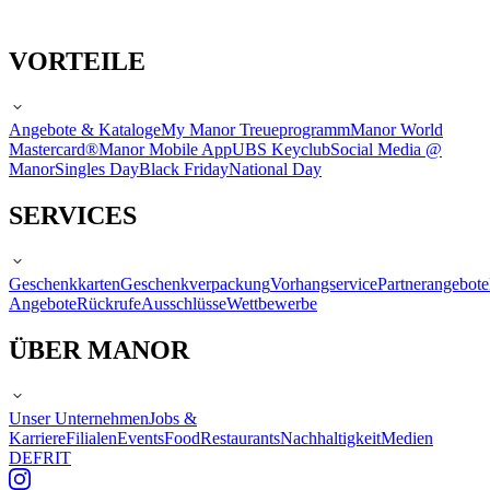
VORTEILE
Angebote & Kataloge
My Manor Treueprogramm
Manor World
Mastercard®
Manor Mobile App
UBS Keyclub
Social Media @
Manor
Singles Day
Black Friday
National Day
SERVICES
Geschenkkarten
Geschenkverpackung
Vorhangservice
Partnerangebote
Angebote
Rückrufe
Ausschlüsse
Wettbewerbe
ÜBER MANOR
Unser Unternehmen
Jobs &
Karriere
Filialen
Events
Food
Restaurants
Nachhaltigkeit
Medien
DE
FR
IT