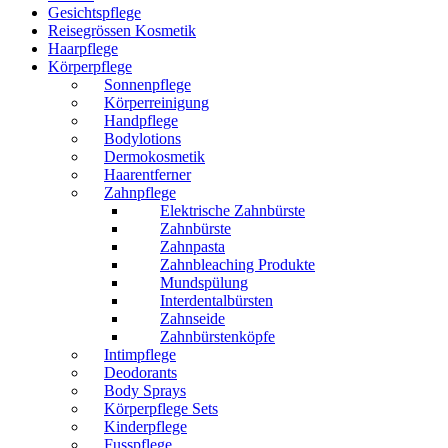
Gesichtspflege
Reisegrössen Kosmetik
Haarpflege
Körperpflege
Sonnenpflege
Körperreinigung
Handpflege
Bodylotions
Dermokosmetik
Haarentferner
Zahnpflege
Elektrische Zahnbürste
Zahnbürste
Zahnpasta
Zahnbleaching Produkte
Mundspülung
Interdentalbürsten
Zahnseide
Zahnbürstenköpfe
Intimpflege
Deodorants
Body Sprays
Körperpflege Sets
Kinderpflege
Fusspflege