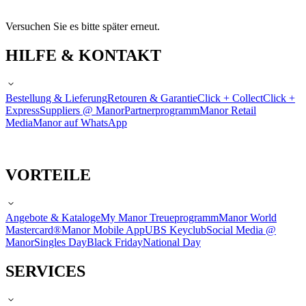
Versuchen Sie es bitte später erneut.
HILFE & KONTAKT
Bestellung & Lieferung
Retouren & Garantie
Click + Collect
Click +
Express
Suppliers @ Manor
Partnerprogramm
Manor Retail
Media
Manor auf WhatsApp
VORTEILE
Angebote & Kataloge
My Manor Treueprogramm
Manor World
Mastercard®
Manor Mobile App
UBS Keyclub
Social Media @
Manor
Singles Day
Black Friday
National Day
SERVICES