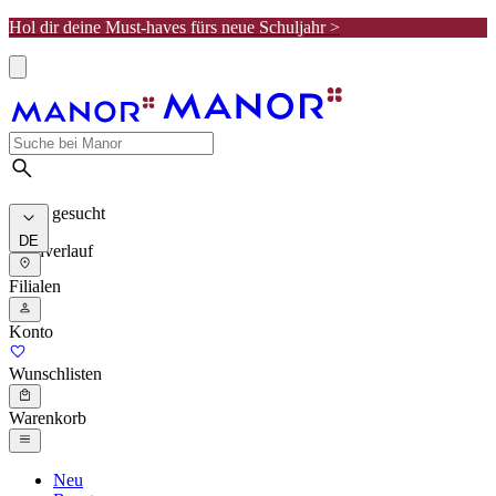
Hol dir deine Must-haves fürs neue Schuljahr >
Meist gesucht
DE
Suchverlauf
Filialen
Konto
Wunschlisten
Warenkorb
Neu