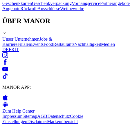
Geschenkkarten
Geschenkverpackung
Vorhangservice
Partnerangebote
Angebote
Rückrufe
Ausschlüsse
Wettbewerbe
ÜBER MANOR
Unser Unternehmen
Jobs &
Karriere
Filialen
Events
Food
Restaurants
Nachhaltigkeit
Medien
DE
FR
IT
MANOR APP:
Zum Help Center
Impressum
Sitemap
AGB
Datenschutz
Cookie
Einstellungen
Disclaimer
Markenübersicht
–