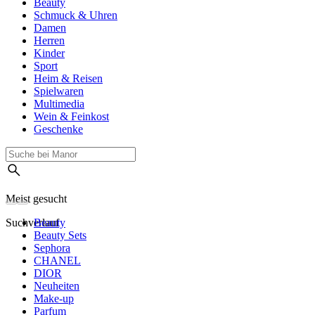
Beauty
Schmuck & Uhren
Damen
Herren
Kinder
Sport
Heim & Reisen
Spielwaren
Multimedia
Wein & Feinkost
Geschenke
Meist gesucht
Suchverlauf
Beauty
Beauty Sets
Sephora
CHANEL
DIOR
Neuheiten
Make-up
Parfum