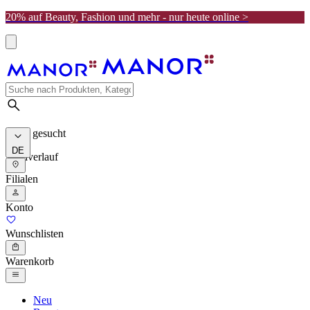
20% auf Beauty, Fashion und mehr - nur heute online >
Meist gesucht
DE
Suchverlauf
Filialen
Konto
Wunschlisten
Warenkorb
Neu