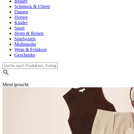
Beauty
Schmuck & Uhren
Damen
Herren
Kinder
Sport
Heim & Reisen
Spielwaren
Multimedia
Wein & Feinkost
Geschenke
Meist gesucht
Suchverlauf