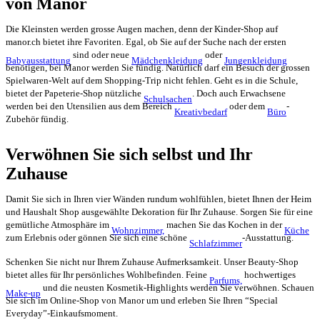
von Manor
Die Kleinsten werden grosse Augen machen, denn der Kinder-Shop auf
manor.ch bietet ihre Favoriten. Egal, ob Sie auf der Suche nach der ersten
sind oder neue
oder
Babyausstattung
Mädchenkleidung
Jungenkleidung
benötigen, bei Manor werden Sie fündig. Natürlich darf ein Besuch der grossen
Spielwaren-Welt auf dem Shopping-Trip nicht fehlen. Geht es in die Schule,
bietet der Papeterie-Shop nützliche
. Doch auch Erwachsene
Schulsachen
werden bei den Utensilien aus dem Bereich
oder dem
-
Kreativbedarf
Büro
Zubehör fündig.
Verwöhnen Sie sich selbst und Ihr
Zuhause
Damit Sie sich in Ihren vier Wänden rundum wohlfühlen, bietet Ihnen der Heim
und Haushalt Shop ausgewählte Dekoration für Ihr Zuhause. Sorgen Sie für eine
gemütliche Atmosphäre im
machen Sie das Kochen in der
Wohnzimmer,
Küche
zum Erlebnis oder gönnen Sie sich eine schöne
-Ausstattung.
Schlafzimmer
Schenken Sie nicht nur Ihrem Zuhause Aufmerksamkeit. Unser Beauty-Shop
bietet alles für Ihr persönliches Wohlbefinden. Feine
hochwertiges
Parfums,
und die neusten Kosmetik-Highlights werden Sie verwöhnen. Schauen
Make-up
Sie sich im Online-Shop von Manor um und erleben Sie Ihren “Special
Everyday”-Einkaufsmoment.