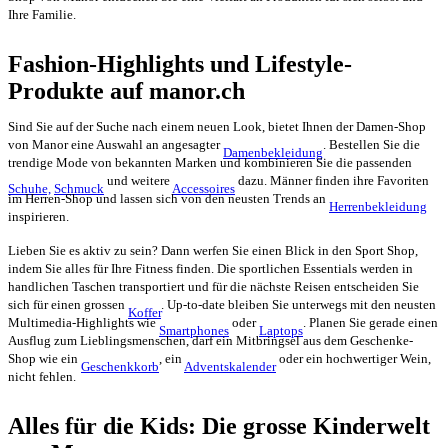
Ihre Familie.
Fashion-Highlights und Lifestyle-
Produkte auf manor.ch
Sind Sie auf der Suche nach einem neuen Look, bietet Ihnen der Damen-Shop
von Manor eine Auswahl an angesagter
. Bestellen Sie die
Damenbekleidung
trendige Mode von bekannten Marken und kombinieren Sie die passenden
und weitere
dazu. Männer finden ihre Favoriten
Schuhe,
Schmuck
Accessoires
im Herren-Shop und lassen sich von den neusten Trends an
Herrenbekleidung
inspirieren.
Lieben Sie es aktiv zu sein? Dann werfen Sie einen Blick in den Sport Shop,
indem Sie alles für Ihre Fitness finden. Die sportlichen Essentials werden in
handlichen Taschen transportiert und für die nächste Reisen entscheiden Sie
sich für einen grossen
. Up-to-date bleiben Sie unterwegs mit den neusten
Koffer
Multimedia-Highlights wie
oder
. Planen Sie gerade einen
Smartphones
Laptops
Ausflug zum Lieblingsmenschen, darf ein Mitbringsel aus dem Geschenke-
Shop wie ein
, ein
oder ein hochwertiger Wein,
Geschenkkorb
Adventskalender
nicht fehlen.
Alles für die Kids: Die grosse Kinderwelt