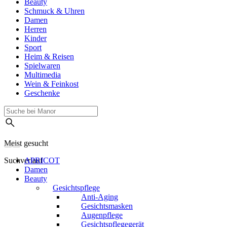
Beauty
Schmuck & Uhren
Damen
Herren
Kinder
Sport
Heim & Reisen
Spielwaren
Multimedia
Wein & Feinkost
Geschenke
Meist gesucht
Suchverlauf
APRICOT
Damen
Beauty
Gesichtspflege
Anti-Aging
Gesichtsmasken
Augenpflege
Gesichtspflegegerät