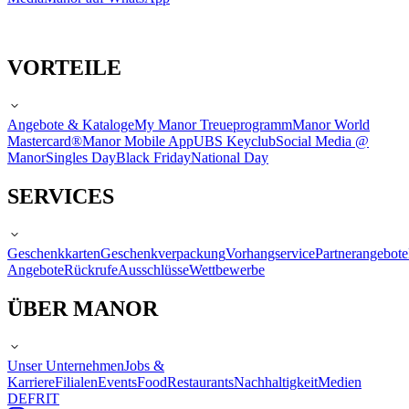
VORTEILE
Angebote & Kataloge
My Manor Treueprogramm
Manor World
Mastercard®
Manor Mobile App
UBS Keyclub
Social Media @
Manor
Singles Day
Black Friday
National Day
SERVICES
Geschenkkarten
Geschenkverpackung
Vorhangservice
Partnerangebote
Angebote
Rückrufe
Ausschlüsse
Wettbewerbe
ÜBER MANOR
Unser Unternehmen
Jobs &
Karriere
Filialen
Events
Food
Restaurants
Nachhaltigkeit
Medien
DE
FR
IT