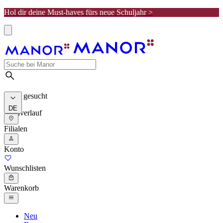
Hol dir deine Must-haves fürs neue Schuljahr >
Meist gesucht
DE
Suchverlauf
Filialen
Konto
Wunschlisten
Warenkorb
Neu