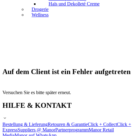
Hals und Dekolleté Creme
Drogerie
Wellness
Auf dem Client ist ein Fehler aufgetreten
Versuchen Sie es bitte später erneut.
HILFE & KONTAKT
Bestellung & Lieferung
Retouren & Garantie
Click + Collect
Click +
Express
Suppliers @ Manor
Partnerprogramm
Manor Retail
Media
Manor auf WhatsApp