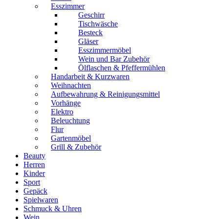
Esszimmer
Geschirr
Tischwäsche
Besteck
Gläser
Esszimmermöbel
Wein und Bar Zubehör
Ölflaschen & Pfeffermühlen
Handarbeit & Kurzwaren
Weihnachten
Aufbewahrung & Reinigungsmittel
Vorhänge
Elektro
Beleuchtung
Flur
Gartenmöbel
Grill & Zubehör
Beauty
Herren
Kinder
Sport
Gepäck
Spielwaren
Schmuck & Uhren
Wein