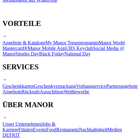
VORTEILE
Angebote & Kataloge
My Manor Treueprogramm
Manor World
Mastercard®
Manor Mobile App
UBS Keyclub
Social Media @
Manor
Singles Day
Black Friday
National Day
SERVICES
Geschenkkarten
Geschenkverpackung
Vorhangservice
Partnerangebote
Angebote
Rückrufe
Ausschlüsse
Wettbewerbe
ÜBER MANOR
Unser Unternehmen
Jobs &
Karriere
Filialen
Events
Food
Restaurants
Nachhaltigkeit
Medien
DE
FR
IT