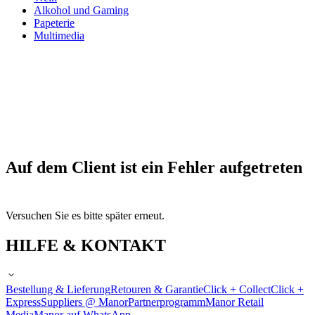
Alkohol und Gaming
Papeterie
Multimedia
Auf dem Client ist ein Fehler aufgetreten
Versuchen Sie es bitte später erneut.
HILFE & KONTAKT
Bestellung & Lieferung
Retouren & Garantie
Click + Collect
Click +
Express
Suppliers @ Manor
Partnerprogramm
Manor Retail
Media
Manor auf WhatsApp