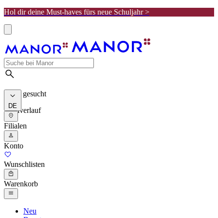
Hol dir deine Must-haves fürs neue Schuljahr >
Meist gesucht
DE
Suchverlauf
Filialen
Konto
Wunschlisten
Warenkorb
Neu