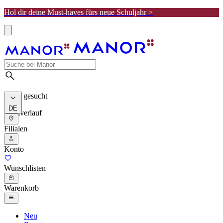
Hol dir deine Must-haves fürs neue Schuljahr >
Meist gesucht
DE
Suchverlauf
Filialen
Konto
Wunschlisten
Warenkorb
Neu