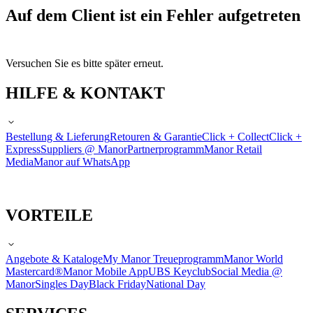
Auf dem Client ist ein Fehler aufgetreten
Versuchen Sie es bitte später erneut.
HILFE & KONTAKT
Bestellung & Lieferung
Retouren & Garantie
Click + Collect
Click +
Express
Suppliers @ Manor
Partnerprogramm
Manor Retail
Media
Manor auf WhatsApp
VORTEILE
Angebote & Kataloge
My Manor Treueprogramm
Manor World
Mastercard®
Manor Mobile App
UBS Keyclub
Social Media @
Manor
Singles Day
Black Friday
National Day