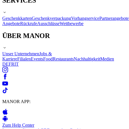
SERVICES
Geschenkkarten
Geschenkverpackung
Vorhangservice
Partnerangebote
Angebote
Rückrufe
Ausschlüsse
Wettbewerbe
ÜBER MANOR
Unser Unternehmen
Jobs &
Karriere
Filialen
Events
Food
Restaurants
Nachhaltigkeit
Medien
DE
FR
IT
MANOR APP:
Zum Help Center