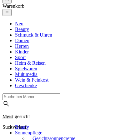
Warenkorb
Neu
Beauty
Schmuck & Uhren
Damen
Herren
Kinder
Sport
Heim & Reisen
Spielwaren
Multimedia
Wein & Feinkost
Geschenke
Meist gesucht
Suchverlauf
Beauty
Sonnenpflege
Gesichtssonnencreme