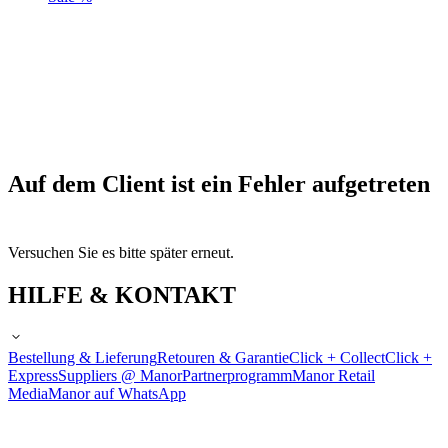
Auf dem Client ist ein Fehler aufgetreten
Versuchen Sie es bitte später erneut.
HILFE & KONTAKT
Bestellung & Lieferung
Retouren & Garantie
Click + Collect
Click +
Express
Suppliers @ Manor
Partnerprogramm
Manor Retail
Media
Manor auf WhatsApp