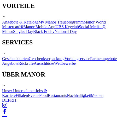
VORTEILE
Angebote & Kataloge
My Manor Treueprogramm
Manor World
Mastercard®
Manor Mobile App
UBS Keyclub
Social Media @
Manor
Singles Day
Black Friday
National Day
SERVICES
Geschenkkarten
Geschenkverpackung
Vorhangservice
Partnerangebote
Angebote
Rückrufe
Ausschlüsse
Wettbewerbe
ÜBER MANOR
Unser Unternehmen
Jobs &
Karriere
Filialen
Events
Food
Restaurants
Nachhaltigkeit
Medien
DE
FR
IT