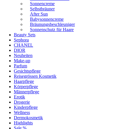
Sonnencreme
Selbstbräuner
After Sun
Babysonnencreme
Bräunungsbeschleuniger
Sonnenschutz für Haare
Beauty Sets
Sephora
CHANEL
DIOR
Neuheiten
Make-up
Parfum
Gesichtspflege
Reisegrössen Kosmetik
Haarpflege
Körperpflege
Männerpflege
Erotik
Drogerie
Kinderpflege
Wellness
Dermokosmetik
Highlights
Sale %